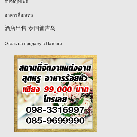
รับจัดบุฟเฟ่ต์
อาหารค็อกเทล
酒店出售 泰国普吉岛
Отель на продажу в Патонге