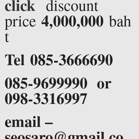
click
discount
4,000,000
price
bah
t
Tel 085-3666690
085-9699990 or
098-3316997
email –
seosaro@gmail.co