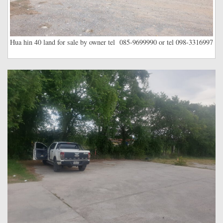
Hua hin 40 land for sale by owner tel 085-9699990 or tel 098-3316997