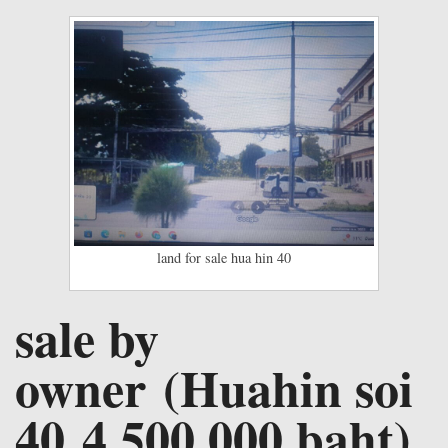
land for sale hua hin 40
sale by
owner (Huahin soi
40 4,500,000 baht)